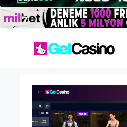
İçeriğe
atla