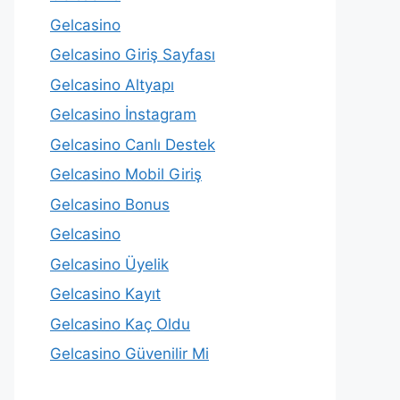
Gelcasino
Gelcasino Giriş Sayfası
Gelcasino Altyapı
Gelcasino İnstagram
Gelcasino Canlı Destek
Gelcasino Mobil Giriş
Gelcasino Bonus
Gelcasino
Gelcasino Üyelik
Gelcasino Kayıt
Gelcasino Kaç Oldu
Gelcasino Güvenilir Mi