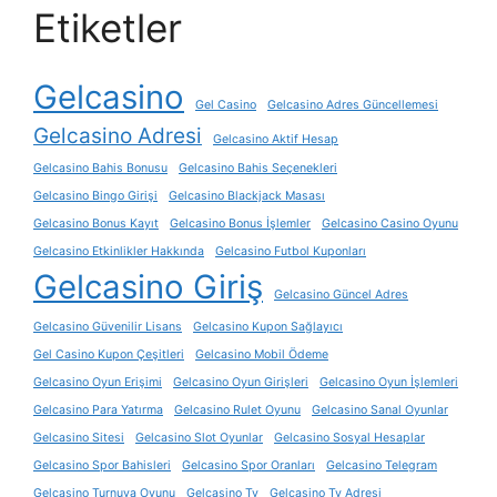
Etiketler
Gelcasino
Gel Casino
Gelcasino Adres Güncellemesi
Gelcasino Adresi
Gelcasino Aktif Hesap
Gelcasino Bahis Bonusu
Gelcasino Bahis Seçenekleri
Gelcasino Bingo Girişi
Gelcasino Blackjack Masası
Gelcasino Bonus Kayıt
Gelcasino Bonus İşlemler
Gelcasino Casino Oyunu
Gelcasino Etkinlikler Hakkında
Gelcasino Futbol Kuponları
Gelcasino Giriş
Gelcasino Güncel Adres
Gelcasino Güvenilir Lisans
Gelcasino Kupon Sağlayıcı
Gel Casino Kupon Çeşitleri
Gelcasino Mobil Ödeme
Gelcasino Oyun Erişimi
Gelcasino Oyun Girişleri
Gelcasino Oyun İşlemleri
Gelcasino Para Yatırma
Gelcasino Rulet Oyunu
Gelcasino Sanal Oyunlar
Gelcasino Sitesi
Gelcasino Slot Oyunlar
Gelcasino Sosyal Hesaplar
Gelcasino Spor Bahisleri
Gelcasino Spor Oranları
Gelcasino Telegram
Gelcasino Turnuva Oyunu
Gelcasino Tv
Gelcasino Tv Adresi