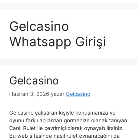
Gelcasino
Whatsapp Girişi
Gelcasino
Haziran 3, 2026
yazar
Gelcasino
Gelcasino çalıştıran kişiyle konuşmanıza ve
oyunu farklı açılardan görmenize olanak tanıyan
Canlı Rulet ile çevrimiçi olarak oynayabilirsiniz.
Bu web sitesinde nasıl rulet oynanacağını da