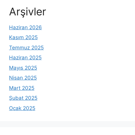
Arşivler
Haziran 2026
Kasım 2025
Temmuz 2025
Haziran 2025
Mayıs 2025
Nisan 2025
Mart 2025
Şubat 2025
Ocak 2025