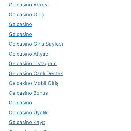
Gelcasino Adresi
Gelcasino Giriş
Gelcasino
Gelcasino
Gelcasino Giriş Sayfası
Gelcasino Altyapı
Gelcasino İnstagram
Gelcasino Canlı Destek
Gelcasino Mobil Giriş
Gelcasino Bonus
Gelcasino
Gelcasino Üyelik
Gelcasino Kayıt