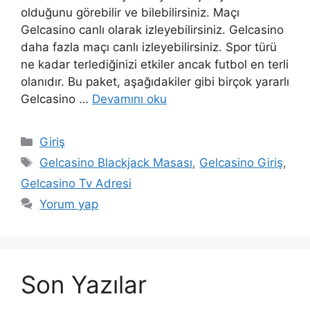
olduğunu görebilir ve bilebilirsiniz. Maçı
Gelcasino canlı olarak izleyebilirsiniz. Gelcasino
daha fazla maçı canlı izleyebilirsiniz. Spor türü
ne kadar terlediğinizi etkiler ancak futbol en terli
olanıdır. Bu paket, aşağıdakiler gibi birçok yararlı
Gelcasino …
Devamını oku
Kategoriler
Giriş
Etiketler
Gelcasino Blackjack Masası
,
Gelcasino Giriş
,
Gelcasino Tv Adresi
Yorum yap
Son Yazılar