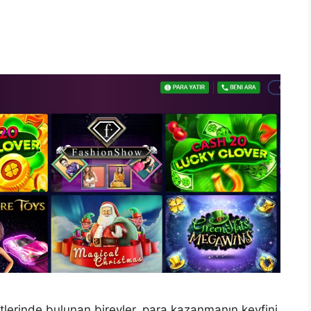
tlerinde bulunan bireyler, para kazanmanın keyfini