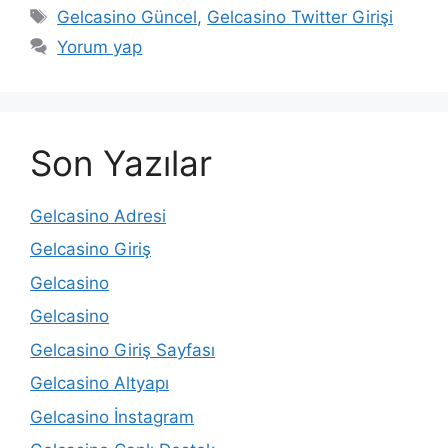
Etiketler
Gelcasino Güncel
,
Gelcasino Twitter Girişi
Yorum yap
Son Yazılar
Gelcasino Adresi
Gelcasino Giriş
Gelcasino
Gelcasino
Gelcasino Giriş Sayfası
Gelcasino Altyapı
Gelcasino İnstagram