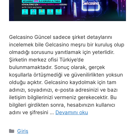
Gelcasino Güncel sadece şirket detaylarını
incelemek bile Gelcasino meşru bir kuruluş olup
olmadığı sorusunu yanıtlamak için yeterlidir.
Şirketin merkez ofisi Türkiye’de
bulunmamaktadır. Sonuç olarak, gerçek
koşullarla örtüşmediği ve güvenilirlikten yoksun
olduğu açıktır. Gelcasino kaydolmak için tam
adınızı, soyadınızı, e-posta adresinizi ve bazı
iletişim bilgilerinizi vermeniz gerekecektir. Bu
bilgileri girdikten sonra, hesabınızın kullanıcı
adını ve şifresini …
Devamını oku
Kategoriler
Giriş