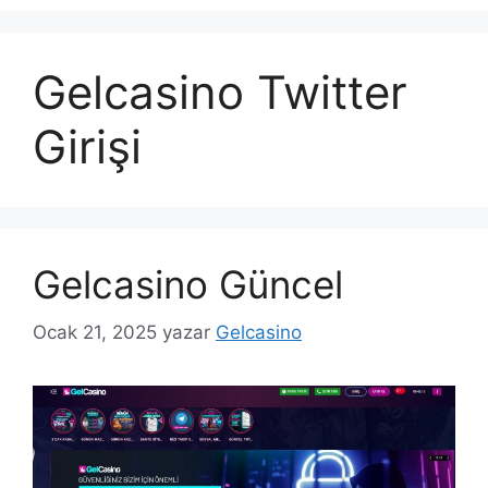
Gelcasino Twitter
Girişi
Gelcasino Güncel
Ocak 21, 2025
yazar
Gelcasino