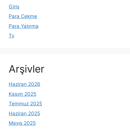
Giriş
Para Çekme
Para Yatırma
Tv
Arşivler
Haziran 2026
Kasım 2025
Temmuz 2025
Haziran 2025
Mayıs 2025