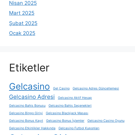
Nisan 2025
Mart 2025
Şubat 2025
Ocak 2025
Etiketler
Gelcasino
Gel Casino
Gelcasino Adres Güncellemesi
Gelcasino Adresi
Gelcasino Aktif Hesap
Gelcasino Bahis Bonusu
Gelcasino Bahis Seçenekleri
Gelcasino Bingo Girişi
Gelcasino Blackjack Masası
Gelcasino Bonus Kayıt
Gelcasino Bonus İşlemler
Gelcasino Casino Oyunu
Gelcasino Etkinlikler Hakkında
Gelcasino Futbol Kuponları